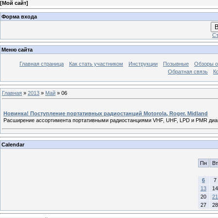
[
Мой сайт
]
Форма входа
В
Ст
Меню сайта
Главная страница
Как стать участником
Инструкции
Позывные
Обзоры о
Обратная связь
К
Главная
»
2013
»
Май
»
06
Новинка! Поступление портативных радиостанций Motorola, Roger. Midland
Расширение ассортимента портативными радиостанциями VHF, UHF, LPD и PMR диа
Calendar
Пн
Вт
6
7
13
14
20
21
27
28