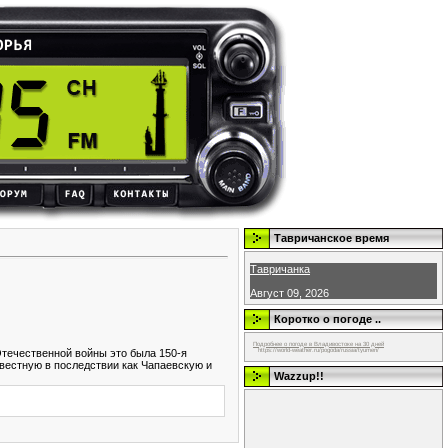
Тавричанское время
Тавричанка
Август 09, 2026
Коротко о погоде ..
Подробнее о погоде в Владивостоке на 30 дней
https://world-weather.ru/pogoda/russia/tyumen/
течественной войны это была 150-я
вестную в последствии как Чапаевскую и
Wazzup!!