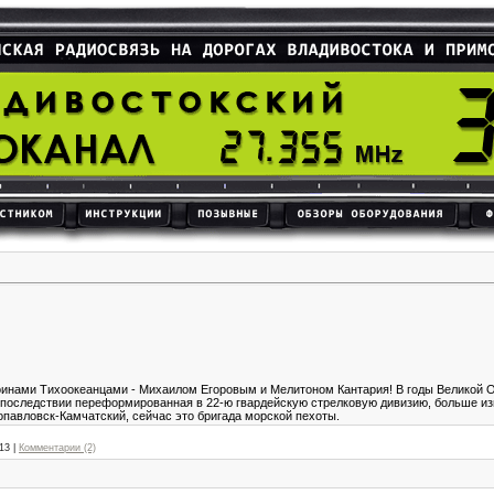
оинами Тихоокеанцами - Михаилом Егоровым и Мелитоном Кантария! В годы Великой О
в последствии переформированная в 22-ю гвардейскую стрелковую дивизию, больше из
павловск-Камчатский, сейчас это бригада морской пехоты.
13
|
Комментарии (2)