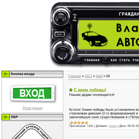
Кнопка входа
Главная
»
2013
»
Май
»
09
С днем победы!
Нашим дедам посвящается!
Регистрация
Кстати! Знамя победы было установлено в
стрелковая дивизия (2-го формирования) 
ПКР
закончившую свое существование в г.Петро
Просмотров:
1341
|
Добавил:
Andrei
|
Дата:
09.05.20