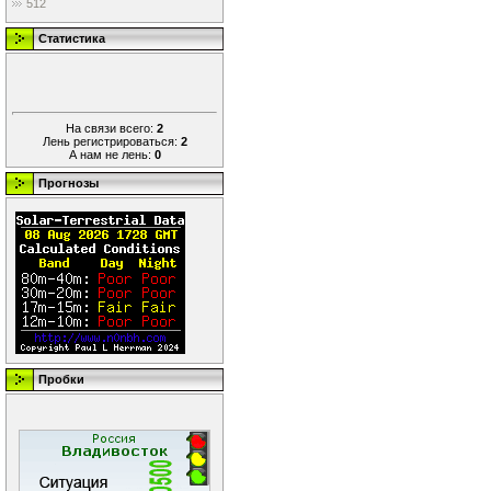
512
Статистика
На связи всего:
2
Лень регистрироваться:
2
А нам не лень:
0
Прогнозы
Пробки