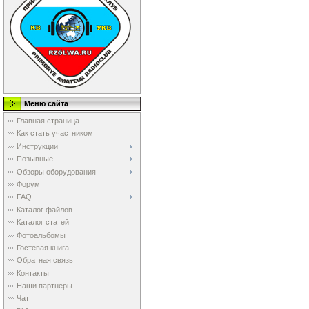
Меню сайта
Главная страница
Как стать участником
Инструкции
Позывные
Обзоры оборудования
Форум
FAQ
Каталог файлов
Каталог статей
Фотоальбомы
Гостевая книга
Обратная связь
Контакты
Наши партнеры
Чат