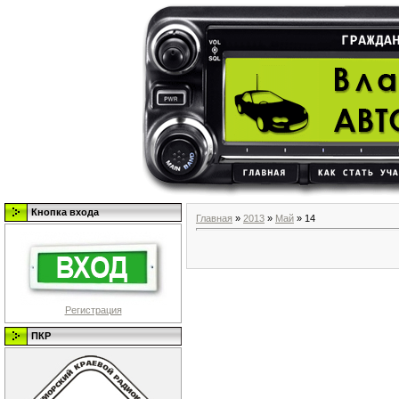
Кнопка входа
Главная
»
2013
»
Май
»
14
Регистрация
ПКР