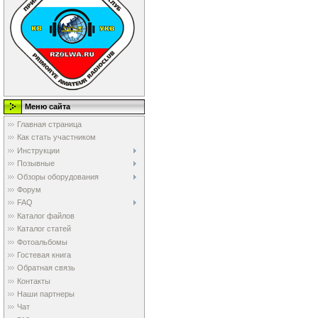
Меню сайта
Главная страница
Как стать участником
Инструкции
Позывные
Обзоры оборудования
Форум
FAQ
Каталог файлов
Каталог статей
Фотоальбомы
Гостевая книга
Обратная связь
Контакты
Наши партнеры
Чат