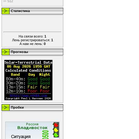
512
Статистика
На связи всего:
1
Лень регистрироваться:
1
А нам не лень:
0
Прогнозы
Пробки