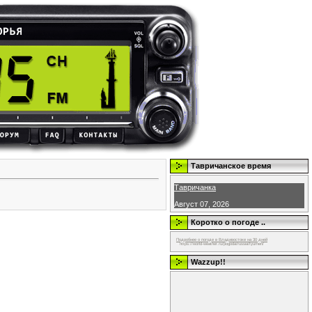
Тавричанское время
Тавричанка
Август 07, 2026
Коротко о погоде ..
Подробнее о погоде в Владивостоке на 30 дней
https://world-weather.ru/pogoda/russia/tyumen/
Wazzup!!