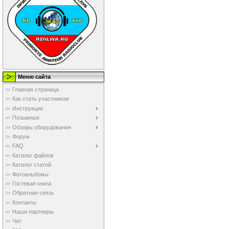
Меню сайта
Главная страница
Как стать участником
Инструкции
Позывные
Обзоры оборудования
Форум
FAQ
Каталог файлов
Каталог статей
Фотоальбомы
Гостевая книга
Обратная связь
Контакты
Наши партнеры
Чат