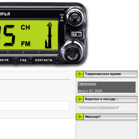
Тавричанское время
Тавричанка
Август 07, 2026
Коротко о погоде ..
Подробнее о погоде в Владивостоке на 30 дней
https://world-weather.ru/pogoda/russia/tyumen/
Wazzup!!