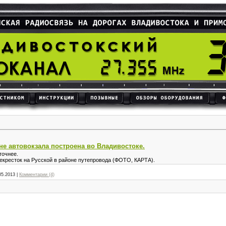
не автовокзала построена во Владивостоке.
точнее.
екресток на Русской в районе путепровода (ФОТО, КАРТА).
05.2013
|
Комментарии (4)