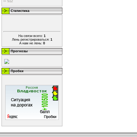
512
Статистика
На связи всего:
1
Лень регистрироваться:
1
А нам не лень:
0
Прогнозы
Пробки