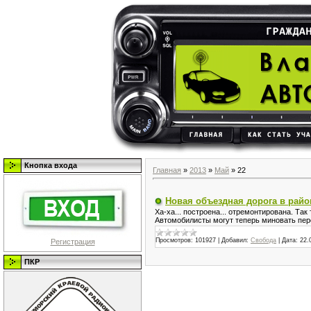
Кнопка входа
Главная
»
2013
»
Май
»
22
Новая объездная дорога в райо
Ха-ха... построена... отремонтирована. Так 
Автомобилисты могут теперь миновать пер
Просмотров:
101927
|
Добавил:
Свобода
|
Дата:
22.
Регистрация
ПКР