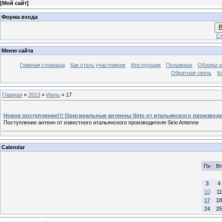
[
Мой сайт
]
Форма входа
В
Ст
Меню сайта
Главная страница
Как стать участником
Инструкции
Позывные
Обзоры о
Обратная связь
К
Главная
»
2013
»
Июнь
»
17
Новое поступление!!! Оригинальные антенны Sirio от итальянского производи
Поступление антенн от известного итальянского производителя Sirio Antenne
Calendar
Пн
Вт
3
4
10
11
17
18
24
25