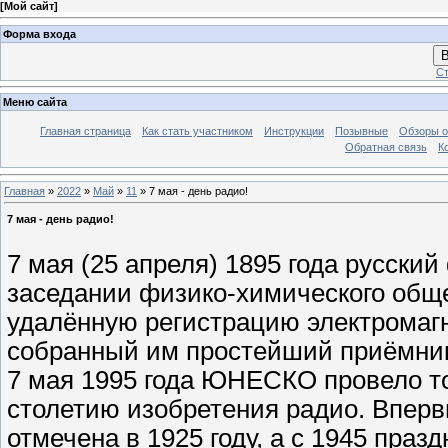
[
Мой сайт
]
Форма входа
В
Ст
Меню сайта
Главная страница
Как стать участником
Инструкции
Позывные
Обзоры о
Обратная связь
К
Главная
»
2022
»
Май
»
11
» 7 мая - день радио!
7 мая - день радио!
7 мая (25 апреля) 1895 года русски
заседании физико-химического общ
удалённую регистрацию электромагн
собранный им простейший приёмни
7 мая 1995 года ЮНЕСКО провело т
столетию изобретения радио. Вперв
отмечена в 1925 году, а с 1945 праз