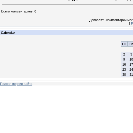
Всего комментариев
:
0
Добавлять комментарии могу
[
Р
Calendar
Пн
Вт
2
3
9
10
16
17
23
24
30
31
Полная версия сайта