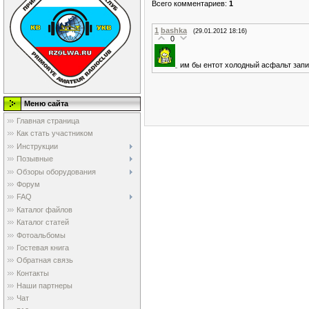
Всего комментариев
:
1
1
bashka
(29.01.2012 18:16)
0
им бы ентот холодный асфальт запих
Меню сайта
Главная страница
Как стать участником
Инструкции
Позывные
Обзоры оборудования
Форум
FAQ
Каталог файлов
Каталог статей
Фотоальбомы
Гостевая книга
Обратная связь
Контакты
Наши партнеры
Чат