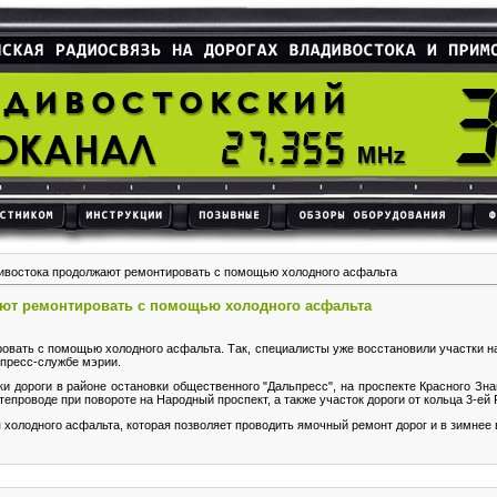
ивостока продолжают ремонтировать с помощью холодного асфальта
ют ремонтировать с помощью холодного асфальта
овать с помощью холодного асфальта. Так, специалисты уже восстановили участки н
 пресс-службе мэрии.
 дороги в районе остановки общественного "Дальпресс", на проспекте Красного Знам
епроводе при повороте на Народный проспект, а также участок дороги от кольца 3-ей 
 холодного асфальта, которая позволяет проводить ямочный ремонт дорог и в зимнее 