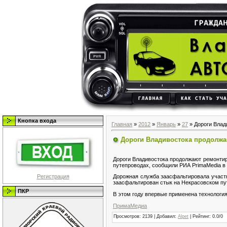
Кнопка входа
Главная
»
2012
»
Январь
»
27
» Дороги Влад
Дороги Владивостока продолжа
Дороги Владивостока продолжают ремонтир
путепроводах, сообщили РИА PrimaMedia в
Регистрация
Дорожная служба заасфальтировала участки
заасфальтирован стык на Некрасовском пут
ПКР
В этом году впервые применена технология
ПримаМедиа
Просмотров
: 2139 |
Добавил
:
Alpet
|
Рейтинг
:
0.0
/
0