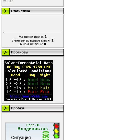
512
Статистика
На связи всего:
1
Лень регистрироваться:
1
А нам не лень:
0
Прогнозы
Пробки