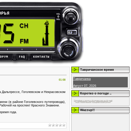
Тавричанское время
Тавричанка
01:08
Август 07, 2026
а Дальпрессе, Гоголевском и Некрасовском
Коротко о погоде ..
Подробнее о погоде в Владивостоке на 30 дней
ени (в районе Гоголевского путепровода),
https://world-weather.ru/pogoda/russia/tyumen/
Рабочей на проспект Красного Знамени.
Wazzup!!
время года.