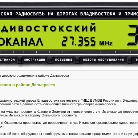
 дорожного движения в районе Дальпресса
жения в районе Дальпресса
администрацией города Владивостока совместно с ГИБДД УМВД России по г. Владиво
рожной сети в районе остановки общественного транспорта «Дальпресс».
 на участке проспекта Красного Знамени от пересечения с ул. Иманская до пересеч
лицы Иманской в сторону Океанского проспекта.
я с Океанским проспектом до пересечения с ул. Иманская организовано односторон
я).
орожной сети оборудованы необходимыми техническими средствами организации до