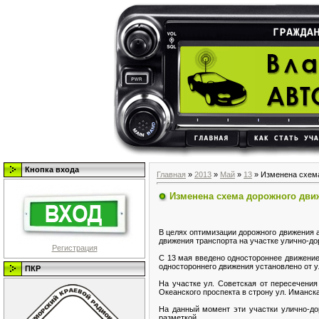
Кнопка входа
Главная
»
2013
»
Май
»
13
» Изменена схема
Изменена схема дорожного дви
В целях оптимизации дорожного движения 
движения транспорта на участке улично-до
Регистрация
С 13 мая введено одностороннее движение
одностороннего движения установлено от у
ПКР
На участке ул. Советская от пересечени
Океанского проспекта в строну ул. Иманска
На данный момент эти участки улично-д
разметкой.