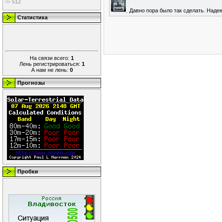
512
Давно пора было так сделать. Наде
Статистика
На связи всего:
1
Лень регистрироваться:
1
А нам не лень:
0
Прогнозы
Пробки