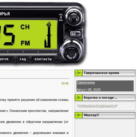
Тавричанское время
Тавричанка
23:40
Август 08, 2026
Коротко о погоде ..
стоку принято решение об изменении схемы
Подробнее о погоде в Владивостоке на 30 дней
https://world-weather.ru/pogoda/russia/tyumen/
ения с Океанским проспектом, направление
Wazzup!!
нее движение в обратном направлении (от
рожного движения – дорожными знаками и