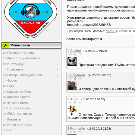
После введения новой схемы движения спе
произведены необходимые корректировки 
Участников дорожного движения просят б
разметкой.
http://vlc.ru/news/2013/66437/
Просмотров
: 1358 |
Добавил
:
Малыш
|
Рейтинг
:
0.0
/
Всего комментариев
:
4
Меню сайта
4
Andrei
(14.05.2013 01:22)
Главная страница
0
Как стать участником
Инструкции
Проезжал сегодня там! ГАИцы стоял
Позывные
Обзоры оборудования
3
Свобода
(14.05.2013 00:25)
0
Форум
FAQ
И теперь две полосы с Советской б
Каталог файлов
Каталог статей
2
Alpet
(14.05.2013 00:25)
Фотоальбомы
0
Гостевая книга
Обратная связь
Отлично, Слава. Только наверное пе
В целях оптимизации ...
и сбей вниз от
$IM
Контакты
Наши партнеры
1
Колямба
(13.05.2013 23:58)
Чат
0