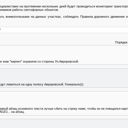
циалистами на протяжении нескольких дней будет проводиться мониторинг транспортн
режимов работы светофорных объектов.
ыть внимательными на данных участках, соблюдать Правила дорожного движения и
0
Порядок
и знак "кирпич" охраняли со стороны Ул.Авроровской.
удут ломиться на одну полосу Авроровской. Гениально)))
рвый абзац основного текста лучше сбить на строку ниже, чтобы он не плющился карт
AGE1...
на абзац.