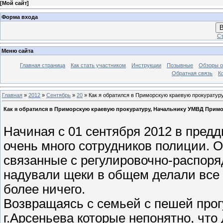
[
Мой сайт
]
Форма входа
В
Ст
Меню сайта
Главная страница
Как стать участником
Инструкции
Позывные
Обзоры о
Обратная связь
К
Главная
»
2012
»
Сентябрь
»
20
» Как я обратился в Приморскую краевую прокуратур
Как я обратился в Приморскую краевую прокуратуру, Начальнику УМВД Примо
Начиная с 01 сентября 2012 в пред
очень много сотрудников полиции.
связанные с регулировочно-распор
надували щеки в общем делали все 
более ничего.
Возвращаясь с семьей с пешей прог
г.Арсеньева которые непонятно, что