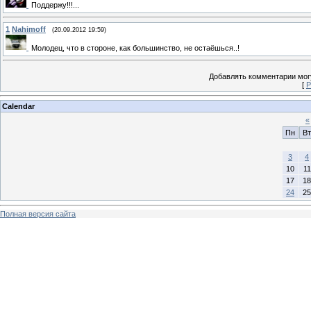
Поддержу!!!...
1
Nahimoff
(20.09.2012 19:59)
Молодец, что в стороне, как большинство, не остаёшься..!
Добавлять комментарии могу
[
Р
Calendar
«
Пн
Вт
3
4
10
11
17
18
24
25
Полная версия сайта