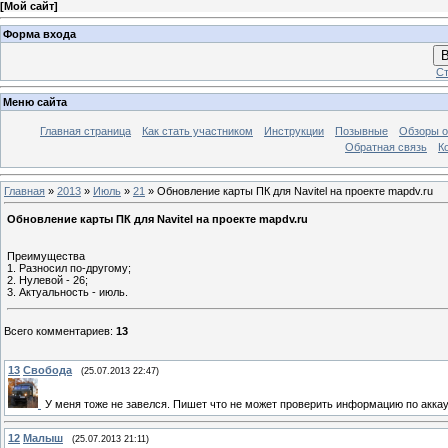
[
Мой сайт
]
Форма входа
В
Ст
Меню сайта
Главная страница
Как стать участником
Инструкции
Позывные
Обзоры о
Обратная связь
К
Главная
»
2013
»
Июль
»
21
» Обновление карты ПК для Navitel на проекте mapdv.ru
Обновление карты ПК для Navitel на проекте mapdv.ru
Преимущества
1. Разносил по-другому;
2. Нулевой - 26;
3. Актуальность - июль.
Всего комментариев
:
13
13
Свобода
(25.07.2013 22:47)
У меня тоже не завелся. Пишет что не может проверить информацию по аккау
12
Малыш
(25.07.2013 21:11)