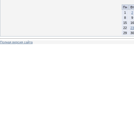
Пн
Вт
1
2
8
9
15
16
22
23
29
30
Полная версия сайта