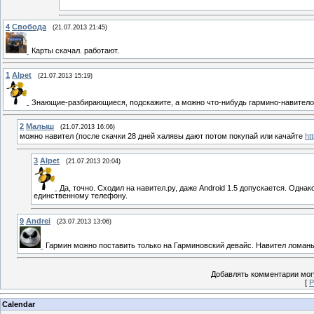
4
Свобода
(21.07.2013 21:45)
Карты скачал. работают.
1
Alpet
(21.07.2013 15:19)
Знающие-разбирающиеся, подскажите, а можно что-нибудь гармино-навителов
2
Малыш
(21.07.2013 16:06)
можно навител (после скачки 28 дней халявы дают потом покупай или качайте
ht
3
Alpet
(21.07.2013 20:04)
Да, точно. Сходил на навител.ру, даже Android 1.5 допускается. Однак
единственному телефону.
9
Andrei
(23.07.2013 13:06)
Гармин можно поставить только на Гарминовский девайс. Навител ломаны
Добавлять комментарии могу
[
Р
Calendar