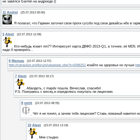
не завёлся Garmin на андроеде ((
11
Andrei
(25.07.2013 00:00)
Я полагал, что Гармин заточил свои проги сугубо под свои девайсы ибо в га
5
Alpet
(22.07.2013 12:09)
Кто-нибудь юзает nm7? Интересует карта ДВФО 2013-Q1, а точнее, её MD5. И
надо б проверить...
6
Малыш
(22.07.2013 12:57)
http://rutracker.org/forum/viewtopic.php?t=4398251
юзайте на здоровье но лучше
ht
7
Alpet
(22.07.2013 18:17)
Абалдеть, с mapdv пошла. Вячеслав, спасибо!
P.S. Поиграюсь с месяц и определюсь покупать ли лицензию.
8
smrk
(23.07.2013 08:55)
Чёт я не понял, а зачем тебе лицензия? Ставь ломаный навител н
10
Alpet
(23.07.2013 13:19)
Мне стыдно.