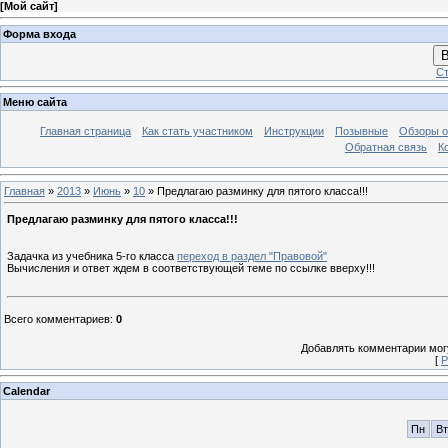
[
Мой сайт
]
Форма входа
В
Ст
Меню сайта
Главная страница
Как стать участником
Инструкции
Позывные
Обзоры о
Обратная связь
К
Главная
»
2013
»
Июнь
»
10
» Предлагаю разминку для пятого класса!!!
Предлагаю разминку для пятого класса!!!
Задачка из учебника 5-го класса
переход в раздел "Правовой"
Вычисления и ответ ждем в соответствующей теме по ссылке вверху!!!
Всего комментариев
:
0
Добавлять комментарии могу
[
Р
Calendar
Пн
Вт