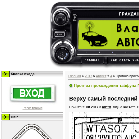
Кнопка входа
Главная
»
2017
»
Август
»
4
» Прогноз прох
Прогноз прохождения тайфуна 
Верху самый последний
Принят
09.08.2017
в
00:10
Влд на частоте 1
Регистрация
ПКР