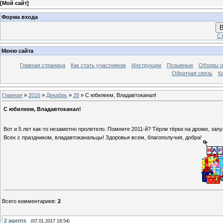
[
Мой сайт
]
Форма входа
В
Ст
Меню сайта
Главная страница
Как стать участником
Инструкции
Позывные
Обзоры о
Обратная связь
К
Главная
»
2016
»
Декабрь
»
28
» С юбилеем, Владавтоканал!
С юбилеем, Владавтоканал!
Вот и 5 лет как-то незаметно пролетело. Помните 2011-й? Тёрли тёрки на дроме, за
Всех с праздником, владавтоканальцы! Здоровья всем, благополучия, добра!
Всего комментариев
:
2
2
agents
(07.01.2017 19:54)