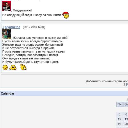
Поздравляю!
На следующий год в школу за знаниями
1
alyarozina
(29.12.2016 14:34)
Желаем вам успехов в жизни личной,
Пусть ваша жизнь всегда бурлит ключом,
Желаем вам не знать режим больничный
И не встречаться никогда с врачом
Пусть жизнь приносит вам успехи и удачи
Сегодня, завтра, послезавтра и потом
Они придут к вам так или иначе,
И будут каждый день стучаться в дом.
Добавлять комментарии могу
[
Р
Calendar
Пн
Вт
5
6
12
13
19
20