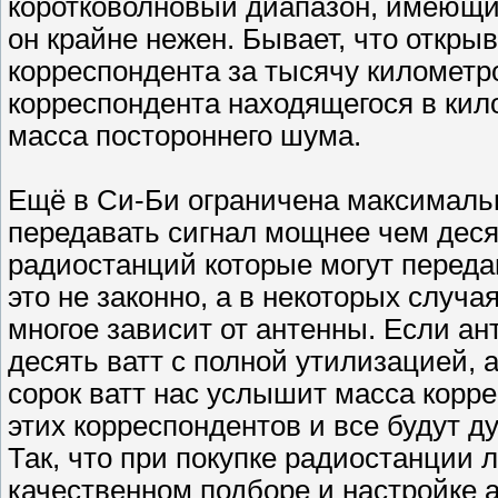
коротковолновый диапазон, имеющи
он крайне нежен. Бывает, что откр
корреспондента за тысячу километров
корреспондента находящегося в кил
масса постороннего шума.
Ещё в Си-Би ограничена максималь
передавать сигнал мощнее чем десят
радиостанций которые могут переда
это не законно, а в некоторых случа
многое зависит от антенны. Если ан
десять ватт с полной утилизацией, а
сорок ватт нас услышит масса корр
этих корреспондентов и все будут д
Так, что при покупке радиостанции 
качественном подборе и настройке 