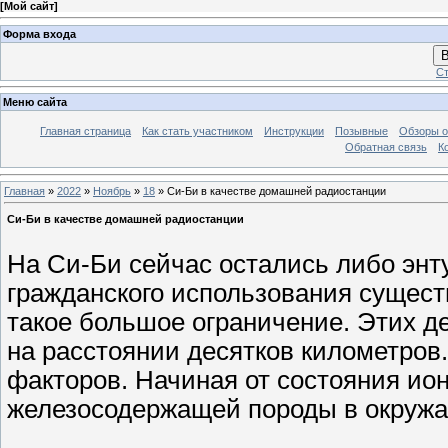
[
Мой сайт
]
Форма входа
В
Ст
Меню сайта
Главная страница
Как стать участником
Инструкции
Позывные
Обзоры о
Обратная связь
К
Главная
»
2022
»
Ноябрь
»
18
» Си-Би в качестве домашней радиостанции
Си-Би в качестве домашней радиостанции
На Си-Би сейчас остались либо энт
гражданского использования существ
такое большое ограничение. Этих де
на расстоянии десятков километров.
факторов. Начиная от состояния и
железосодержащей породы в окруж