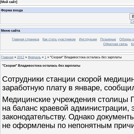
[
Мой сайт
]
Форма входа
В
Ст
Меню сайта
Главная страница
Как стать участником
Инструкции
Позывные
Обзоры о
Обратная связь
К
Главная
»
2012
»
Февраль
»
1
» "Скорая" Владивостока осталась без зарплаты
"Скорая" Владивостока осталась без зарплаты
Сотрудники станции скорой медици
заработную плату в январе, сообщи
Медицинские учреждения столицы П
на баланс краевой администрации, 
законодательству. Однако документы
не оформлены по непонятным прич