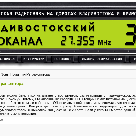
 Зоны Покрытия Ретранслятора
транслятора
бы можно было сидя на диване с портативкой, разговаривать с Надежденском, Ус
е. Почему? Потому, что антенны не совершенны, станции не достаточной мощности и.
игород. Для этого мы и работаем - Обеспечить зоной покрытия максимальную площадь
ещё один проект. Который даст нам гораздо больший охват территории. Для реал
моподавителем и выходной мощностью 10-20 ватт. Если у кого-то имеется данный а
еличить зону покрытия.
0
/
0