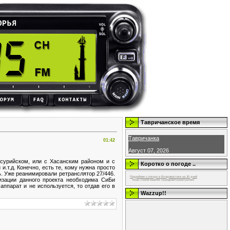
Тавричанское время
Тавричанка
01:42
Август 07, 2026
сурийском, или с Хасанским районом и с
Коротко о погоде ..
т.д. Конечно, есть те, кому нужна просто
. Уже реанимировали ретранслятор 27/446.
Подробнее о погоде в Владивостоке на 30 дней
изации данного проекта необходима СиБи
https://world-weather.ru/pogoda/russia/tyumen/
ппарат и не используется, то отдав его в
Wazzup!!