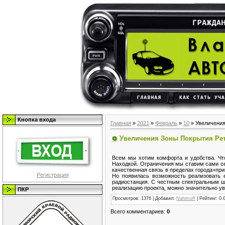
Кнопка входа
Главная
»
2021
»
Февраль
»
10
» Увеличения
Увеличения Зоны Покрытия Ре
Всем мы хотим комфорта и удобства. Что
Находкой. Ограничения мы ставим сами себ
качественная связь в пределах города+пр
Регистрация
Но появилась возможность реализовать 
радиостанция. С честным спектральным шу
реализацию проекта, можно значительно ув
ПКР
Просмотров
: 1376 |
Добавил
:
Nahimoff
|
Рейтинг
:
0.
Всего комментариев
:
0