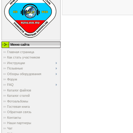
Меню сайта
Главная страница
Как стать участником
Инструкции
Позывные
Обзоры оборудования
Форум
FAQ
Каталог файлов
Каталог статей
Фотоальбомы
Гостевая книга
Обратная связь
Контакты
Наши партнеры
Чат