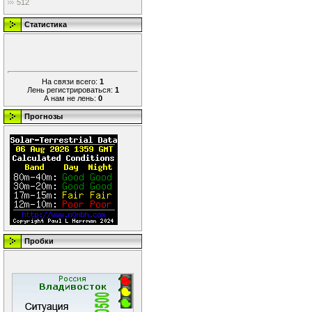
512
Статистика
На связи всего:
1
Лень регистрироваться:
1
А нам не лень:
0
Прогнозы
Пробки