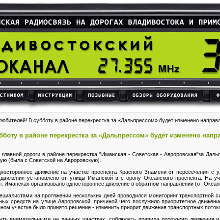
юбителей! В субботу в районе перекрестка за «Дальпрессом» будет изменено направл
боту в районе перекрестка за «Дальпрессом» будет изменено напр
е главной дороги в районе перекрестка "Иманская - Советская - Авроровская"за Даль
ую (была с Советской на Авроровскую).
ностороннее движение на участке проспекта Красного Знамени от пересечения с 
 движения установлено от улицы Иманской в сторону Океанского проспекта. На уч
. Иманская организовано одностороннее движение в обратном направлении (от Океанс
циалистами на протяжении нескольких дней проводился мониторинг транспортной си
ных средств на улице Авроровской, причиной чего послужило приоритетное движени
ном участке было принято решение - изменить приорит движения транспортных поток
ыть внимательными на данных участках, соблюдать правила дорожного движения и