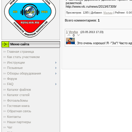
разметкой.
http://www.vlc.ru/news/2013/67309/
Просмотров
: 1285 |
Добавил
:
Малыш
|
Рейтинг
:
0.0
/
Всего комментариев
:
1
1
Vovka
(23.05.2013 17:23)
0
Это очень хорошо! Я -"За"! Часто и
Меню сайта
Главная страница
Как стать участником
Инструкции
Позывные
Обзоры оборудования
Форум
FAQ
Каталог файлов
Каталог статей
Фотоальбомы
Гостевая книга
Обратная связь
Контакты
Наши партнеры
Чат