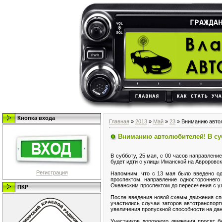
Кнопка входа
Главная
»
2013
»
Май
»
23
» Вниманию автол
Вниманию автолюбителей! В суб
В субботу, 25 мая, с 00 часов направлени
будет идти с улицы Иманской на Авроровск
Регистрация
Напомним, что с 13 мая было введено од
проспектом, направление одностороннего
Океанским проспектом до пересечения с ул
ПКР
После введения новой схемы движения спе
участились случаи заторов автотранспорт
увеличения пропускной способности на дан
Участников дорожного движения просят б