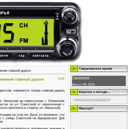
Тавричанское время
ение главной дороги
Тавричанка
авление главной дороги
13:20
Август 08, 2026
прессом: изменится: теперь главная дорога
Коротко о погоде ..
Подробнее о погоде в Владивостоке на 30 дней
ул. Иманская до пересечения с Океанским
https://world-weather.ru/pogoda/russia/tyumen/
астке по ул. Советской от пересечения с
кого проспекта в сторону ул. Иманской).
Wazzup!!
туации на участке. Было установлено, что
е с улицы Советской на Авроровскую. Для
ов.
 руководствоваться дорожными знаками и