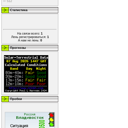
512
Статистика
На связи всего:
1
Лень регистрироваться:
1
А нам не лень:
0
Прогнозы
Пробки