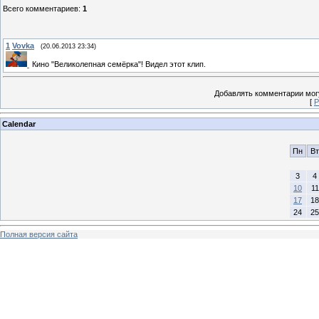
Всего комментариев
:
1
1
Vovka
(20.06.2013 23:34)
Кино "Великолепная семёрка"! Видел этот клип.
Добавлять комментарии могу
[
Р
Calendar
Пн
Вт
3
4
10
11
17
18
24
25
Полная версия сайта