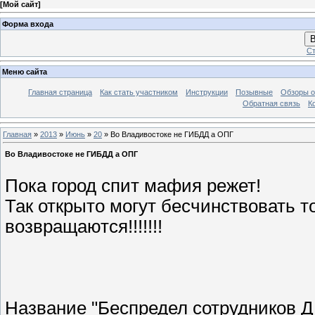
[
Мой сайт
]
Форма входа
В
Ст
Меню сайта
Главная страница
Как стать участником
Инструкции
Позывные
Обзоры о
Обратная связь
К
Главная
»
2013
»
Июнь
»
20
» Во Владивостоке не ГИБДД а ОПГ
Во Владивостоке не ГИБДД а ОПГ
Пока город спит мафия режет!
Так открыто могут бесчинствовать т
возвращаются!!!!!!!
Название "Беспредел сотрудников Д