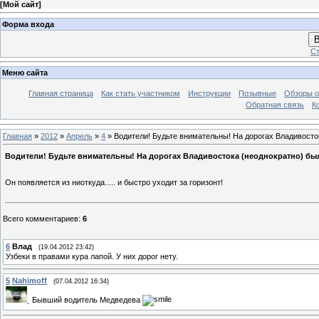
[
Мой сайт
]
Форма входа
В
Ст
Меню сайта
Главная страница
Как стать участником
Инструкции
Позывные
Обзоры о
Обратная связь
К
Главная
»
2012
»
Апрель
»
4
» Водители! Будьте внимательны! На дорогах Владивосто
Водители! Будьте внимательны! На дорогах Владивостока (неоднократно) был
Он появляется из ниоткуда..... и быстро уходит за горизонт!
Всего комментариев
:
6
6
Влад
(19.04.2012 23:42)
Узбеки в правами кура лапой. У них дорог нету.
5
Nahimoff
(07.04.2012 16:34)
Бывший водитель Медведева