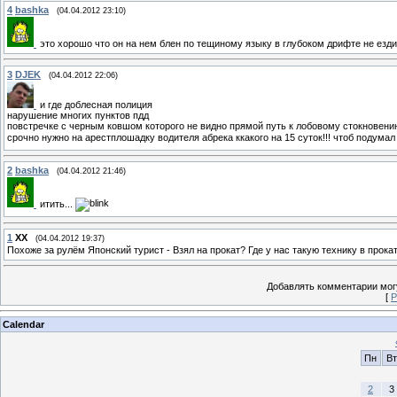
4
bashka
(04.04.2012 23:10)
это хорошо что он на нем блен по тещиному языку в глубоком дрифте не езди
3
DJEK
(04.04.2012 22:06)
и где доблесная полиция
нарушение многих пунктов пдд
повстречке с черным ковшом которого не видно прямой путь к лобовому стокновени
срочно нужно на арестплошадку водителя абрека ккакого на 15 суток!!! чтоб подума
2
bashka
(04.04.2012 21:46)
итить...
1
XX
(04.04.2012 19:37)
Похоже за рулём Японский турист - Взял на прокат? Где у нас такую технику в прока
Добавлять комментарии могу
[
Р
Calendar
Пн
Вт
2
3