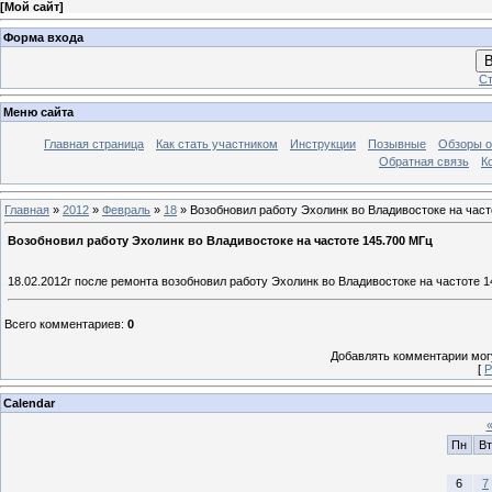
[
Мой сайт
]
Форма входа
В
Ст
Меню сайта
Главная страница
Как стать участником
Инструкции
Позывные
Обзоры о
Обратная связь
К
Главная
»
2012
»
Февраль
»
18
» Возобновил работу Эхолинк во Владивостоке на част
Возобновил работу Эхолинк во Владивостоке на частоте 145.700 МГц
18.02.2012г после ремонта возобновил работу Эхолинк во Владивостоке на частоте 14
Всего комментариев
:
0
Добавлять комментарии могу
[
Р
Calendar
Пн
Вт
6
7