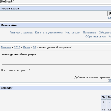
[
Мой сайт
]
Форма входа
В
Ст
Меню сайта
Главная страница
Как стать участником
Инструкции
Позывные
Обзоры о
Обратная связь
К
Главная
»
2013
»
Июль
»
28
» зачем дальнобоям рации!
зачем дальнобоям рации!
Всего комментариев
:
0
Добавлять комментарии могу
[
Р
Calendar
Пн
Вт
1
2
8
9
15
16