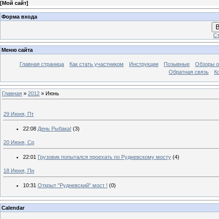
[
Мой сайт
]
Форма входа
В
Ст
Меню сайта
Главная страница
Как стать участником
Инструкции
Позывные
Обзоры о
Обратная связь
К
Главная
»
2012
»
Июнь
29 Июня, Пт
22:08
День Рыбака!
(3)
20 Июня, Ср
22:01
Грузовик попытался проехать по Рудневскому мосту
(4)
18 Июня, Пн
10:31
Открыт "Рудневский" мост !
(0)
Calendar