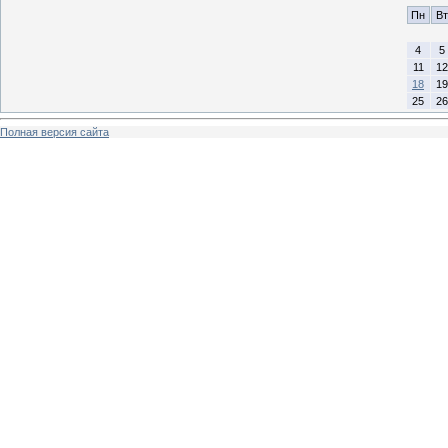
Пн
Вт
4
5
11
12
18
19
25
26
Полная версия сайта