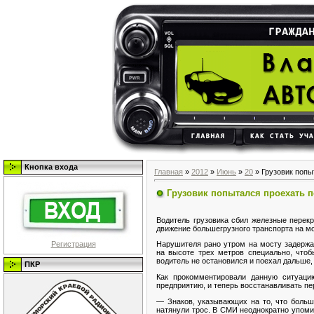
Кнопка входа
Главная
»
2012
»
Июнь
»
20
» Грузовик попы
Грузовик попытался проехать 
Водитель грузовика сбил железные перек
движение большегрузного транспорта на м
Регистрация
Нарушителя рано утром на мосту задерж
на высоте трех метров специально, чтоб
водитель не остановился и поехал дальше,
ПКР
Как прокомментировали данную ситуаци
предприятию, и теперь восстанавливать пер
— Знаков, указывающих на то, что больш
натянули трос. В СМИ неоднократно упомин