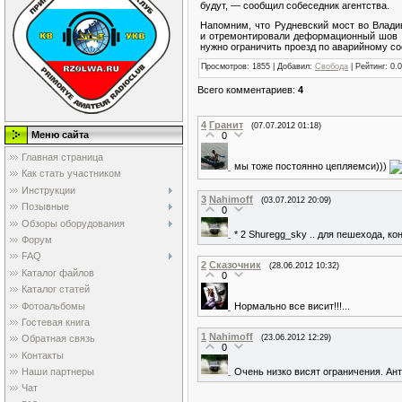
будут, — сообщил собеседник агентства.
Напомним, что Рудневский мост во Влади
и отремонтировали деформационный шов м
нужно ограничить проезд по аварийному с
Просмотров
: 1855 |
Добавил
:
Свобода
|
Рейтинг
:
0.0
Всего комментариев
:
4
4
Гранит
(07.07.2012 01:18)
Меню сайта
0
Главная страница
мы тоже постоянно цепляемси)))
Как стать участником
Инструкции
3
Nahimoff
(03.07.2012 20:09)
Позывные
0
Обзоры оборудования
* 2 Shuregg_sky .. для пешехода, ко
Форум
FAQ
2
Сказочник
(28.06.2012 10:32)
Каталог файлов
0
Каталог статей
Фотоальбомы
Нормально все висит!!!...
Гостевая книга
1
Nahimoff
(23.06.2012 12:29)
Обратная связь
0
Контакты
Очень низко висят ограничения. Анте
Наши партнеры
Чат