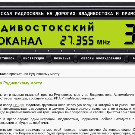
тался проехать по Рудневскому мосту
по Рудневскому мосту
рытия и вырвал стальной трос на Рудневском мосту во Владивостоке. Автомобилис
остовом переходе, сообщили корр. РИА PrimaMedia очевидцы.
ал наряд
ГИБДД
. Водитель грузовика снес железную балку, на которой был указан з
ы автовладельцы самосвалов и другого большегрузного транспорта не въезжали н
 где вырвал металлический трос, который был закреплен на столбе. При этом сам сто
ю в пресс-службе администрации Владивостока, нарушитель сейчас находится в
екрытия он будет за свой счет.
егрузам нельзя въезжать на мостовой переход, предостаточно. Их хорошо видно. 
алось, что Рудневской мост будет предназначен только для легкового транспорта, од