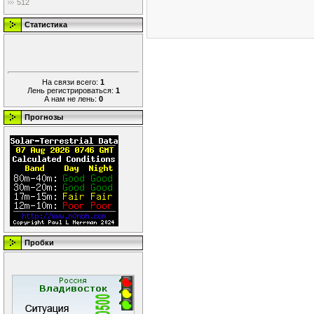
512
Статистика
На связи всего:
1
Лень регистрироваться:
1
А нам не лень:
0
Прогнозы
Пробки