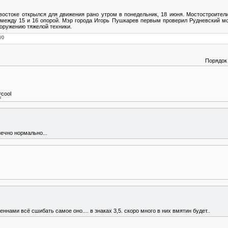
востоке открылся для движения рано утром в понедельник, 18 июня. Мостостроител
ежду 15 и 16 опорой. Мэр города Игорь Пушкарев первым проверил Рудневский мост
ооружению тяжелой техники.
/
0
Порядок
нечно нормально...
ннами всё сшибать самое оно.... в знаках 3,5. скоро много в них вмятин будет..