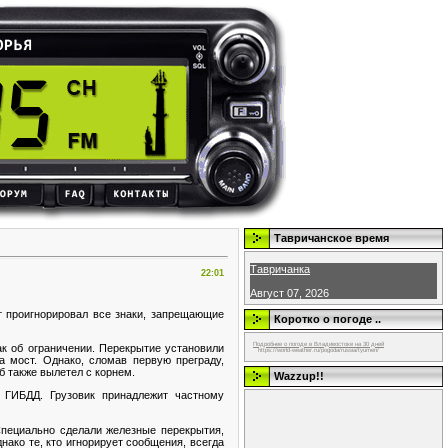
Тавричанское время
Тавричанка
22:01
Август 07, 2026
т проигнорировал все знаки, запрещающие
Коротко о погоде ..
Подробнее о погоде в Владивостоке на 30 дней
нак об ограничении. Перекрытие установили
https://world-weather.ru/pogoda/russia/tyumen/
а мост. Однако, сломав первую преграду,
лб также вылетел с корнем.
Wazzup!!
 ГИБДД. Грузовик принадлежит частному
Специально сделали железные перекрытия,
нако те, кто игнорирует сообщения, всегда