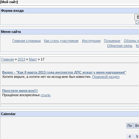
[
Мой сайт
]
Форма входа
В
Ст
Меню сайта
Главная страница
Как стать участником
Инструкции
Позывные
Обзоры о
Обратная связь
К
Главная
»
2013
»
Март
»
17
Видео - "Как 8 марта 2013 года инспектор ДПС искал у меня нарушения"
Хотите верьте, а хотите нет но исход мне был известен.
Правовой раздел
Простите меня все!!!
Прощёное воскресе́нье
ссыль
Calendar
Пн
Вт
4
5