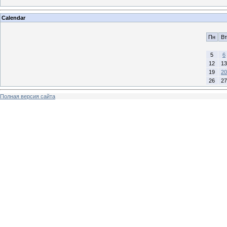
Calendar
Пн
Вт
5
6
12
13
19
20
26
27
Полная версия сайта