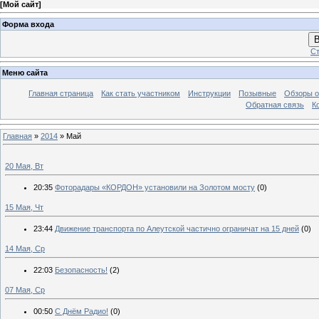
[
Мой сайт
]
Форма входа
В
Ст
Меню сайта
Главная страница
Как стать участником
Инструкции
Позывные
Обзоры о
Обратная связь
К
Главная
»
2014
»
Май
20 Мая, Вт
20:35
Фоторадары «КОРДОН» установили на Золотом мосту
(0)
15 Мая, Чт
23:44
Движение транспорта по Алеутской частично ограничат на 15 дней
(0)
14 Мая, Ср
22:03
Безопасность!
(2)
07 Мая, Ср
00:50
C Днём Радио!
(0)