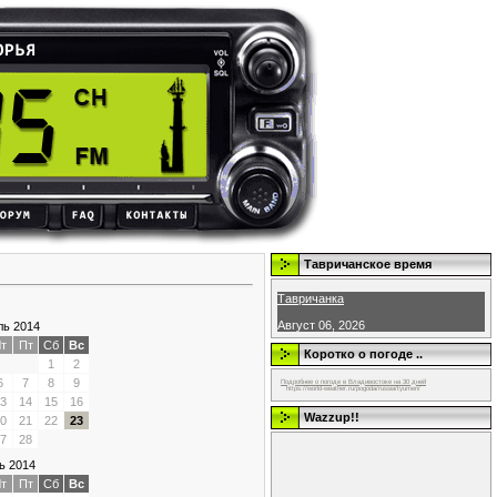
Тавричанское время
Тавричанка
Август 06, 2026
ь 2014
т
Пт
Сб
Вс
Коротко о погоде ..
1
2
6
7
8
9
Подробнее о погоде в Владивостоке на 30 дней
https://world-weather.ru/pogoda/russia/tyumen/
3
14
15
16
Wazzup!!
0
21
22
23
7
28
ь 2014
т
Пт
Сб
Вс