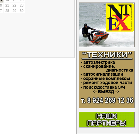
3
14
15
16
0
21
22
23
7
28
29
30