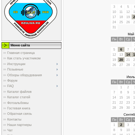
3
4
5
10
11
12
1
17
18
19
2
24
25
26
2
31
Май 
Пн
Вт
Ср
Ч
Меню сайта
5
6
7
Главная страница
12
13
14
1
Как стать участником
19
20
21
2
Инструкции
26
27
28
2
Позывные
Обзоры оборудования
Июль
Форум
Пн
Вт
Ср
Ч
FAQ
1
2
Каталог файлов
7
8
9
1
Каталог статей
14
15
16
1
21
22
23
2
Фотоальбомы
28
29
30
3
Гостевая книга
Обратная связь
Сентяб
Контакты
Пн
Вт
Ср
Ч
Наши партнеры
1
2
3
8
9
10
1
Чат