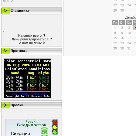
15
16
17
1
512
22
23
24
2
29
30
Статистика
Декабр
Пн
Вт
Ср
Ч
1
2
3
8
9
10
1
На связи всего:
7
15
16
17
1
Лень регистрироваться:
7
А нам не лень:
0
22
23
24
2
29
30
31
Прогнозы
Пробки