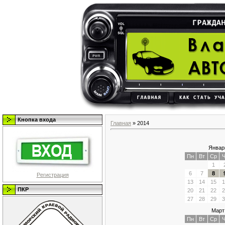
Кнопка входа
Главная
»
2014
Январ
Пн
Вт
Ср
Ч
1
6
7
8
Регистрация
13
14
15
1
ПКР
20
21
22
2
27
28
29
3
Март
Пн
Вт
Ср
Ч