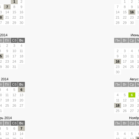
1
2
1
2
6
7
8
9
7
8
9
1
3
14
15
16
14
15
16
1
0
21
22
23
21
22
23
2
7
28
29
30
28
29
30
2014
Июнь
т
Пт
Сб
Вс
Пн
Вт
Ср
Ч
1
2
3
4
8
9
10
11
2
3
4
5
16
17
18
9
10
11
1
2
23
24
25
16
17
18
1
9
30
31
23
24
25
2
30
 2014
Авгус
т
Пт
Сб
Вс
Пн
Вт
Ср
Ч
3
4
5
6
0
11
12
13
4
5
6
7
18
19
20
11
12
13
1
4
25
26
27
18
19
20
2
1
25
26
27
2
рь 2014
Ноябр
т
Пт
Сб
Вс
Пн
Вт
Ср
Ч
4
5
6
7
1
12
13
14
3
4
5