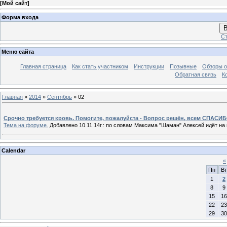
[
Мой сайт
]
Форма входа
В
Ст
Меню сайта
Главная страница
Как стать участником
Инструкции
Позывные
Обзоры о
Обратная связь
К
Главная
»
2014
»
Сентябрь
»
02
Срочно требуется кровь. Помогите, пожалуйста - Вопрос решён, всем СПАСИБ
Тема на форуме.
Добавлено 10.11.14г.: по словам Максима "Шаман" Алексей идёт на
Calendar
«
Пн
Вт
1
2
8
9
15
16
22
23
29
30