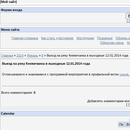
[
Мой сайт
]
Форма входа
В
Ст
Меню сайта
Главная страница
Как стать участником
Инструкции
Позывные
Обзоры о
Обратная связь
К
Главная
»
2014
»
Январь
»
8
» Выезд на реку Кневичанка в выходные 12.01.2014 года
Выезд на реку Кневичанка в выходные 12.01.2014 года
Отписываемся и знакомимся с программой мероприятия в профильной ветке
сцыль 
Всего комментариев
:
0
Добавлять комментарии могу
[
Р
Calendar
Пн
Вт