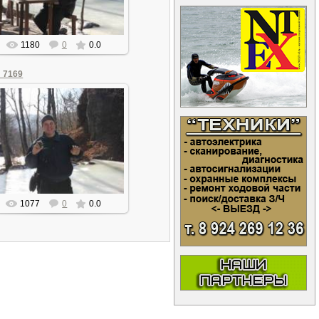
1180
0
0.0
_7169
07.01.2016
olegan
1077
0
0.0