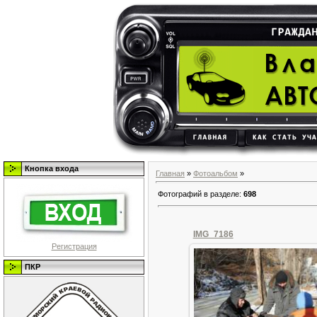
Кнопка входа
Главная
»
Фотоальбом
»
Фотографий в разделе
:
698
IMG_7186
Регистрация
ПКР
07.01.2016
olegan