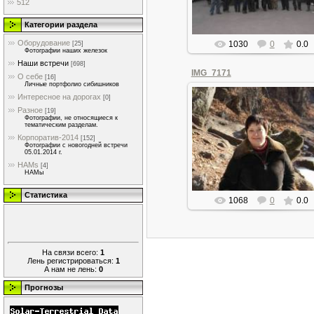
512
Категории раздела
Оборудование
1030
0
0.0
[25]
Фотографии наших железок
Наши встречи
[698]
IMG_7171
О себе
[16]
Личные портфолио сибишников
Интересное на дорогах
[0]
Разное
[19]
Фотографии, не относящиеся к
тематическим разделам.
07.01.2016
Корпоратив-2014
[152]
Фотографии с новогодней встречи
olegan
05.01.2014 г.
HAMs
[4]
HAMы
Статистика
1068
0
0.0
На связи всего:
1
Лень регистрироваться:
1
А нам не лень:
0
Прогнозы