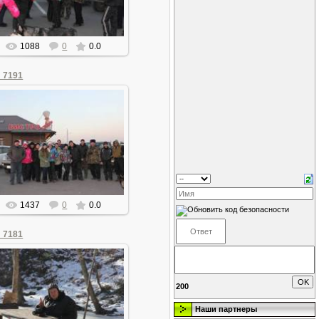
1088
0
0.0
_7191
07.01.2016
olegan
1437
0
0.0
_7181
200
07.01.2016
Наши партнеры
olegan