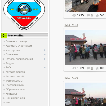
1295
0
5.0
IMG_7193
Меню сайта
Главная страница
07.01.2016
Как стать участником
Инструкции
olegan
Позывные
Обзоры оборудования
Форум
FAQ
1509
0
0.0
Каталог файлов
Каталог статей
IMG_7190
Фотоальбомы
Гостевая книга
Обратная связь
Контакты
07.01.2016
Наши партнеры
Чат
olegan