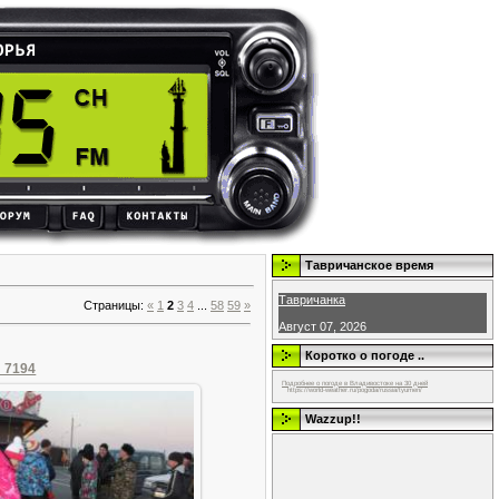
Тавричанское время
Тавричанка
Страницы
:
«
1
2
3
4
...
58
59
»
Август 07, 2026
Коротко о погоде ..
_7194
Подробнее о погоде в Владивостоке на 30 дней
https://world-weather.ru/pogoda/russia/tyumen/
Wazzup!!
07.01.2016
olegan