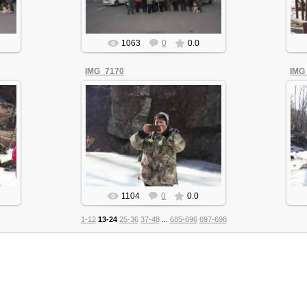
1063
0
0.0
IMG_7170
IMG
07.01.2016
olegan
1104
0
0.0
1-12
13-24
25-36
37-48
...
685-696
697-698