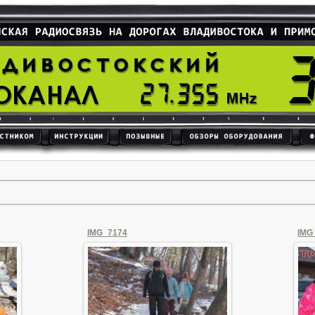
IMG_7174
IMG
07.01.2016
olegan