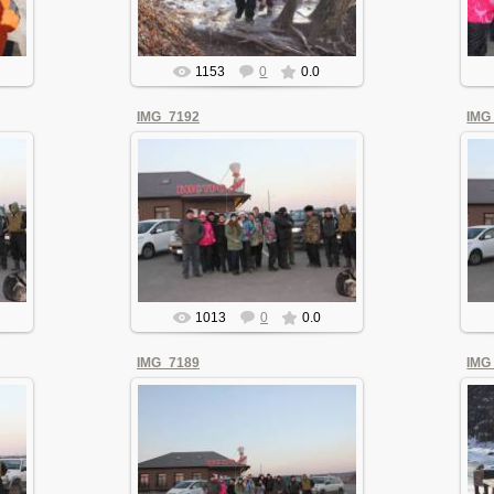
1153
0
0.0
IMG_7192
IMG
07.01.2016
olegan
1013
0
0.0
IMG_7189
IMG
07.01.2016
olegan