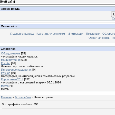
[
Мой сайт
]
Форма входа
В
Ст
Меню сайта
Главная страница
Как стать участником
Инструкции
Позывные
Обзоры о
Обратная связь
К
Categories
Оборудование
[25]
Фотографии наших железок
Наши встречи
[698]
О себе
[16]
Личные портфолио сибишников
Интересное на дорогах
[0]
Разное
[19]
Фотографии, не относящиеся к тематическим разделам.
Корпоратив-2014
[152]
Фотографии с новогодней встречи 05.01.2014 г.
HAMs
[4]
HAMы
Главная
»
Фотоальбом
» Наши встречи
Фотографий в альбоме
:
698