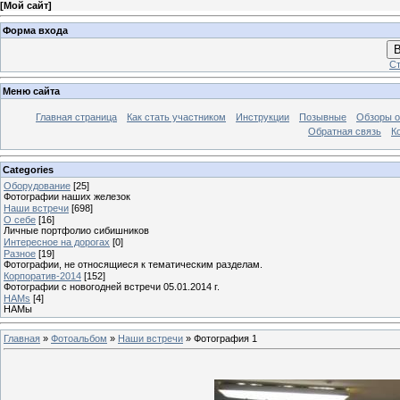
[
Мой сайт
]
Форма входа
В
Ст
Меню сайта
Главная страница
Как стать участником
Инструкции
Позывные
Обзоры о
Обратная связь
К
Categories
Оборудование
[25]
Фотографии наших железок
Наши встречи
[698]
О себе
[16]
Личные портфолио сибишников
Интересное на дорогах
[0]
Разное
[19]
Фотографии, не относящиеся к тематическим разделам.
Корпоратив-2014
[152]
Фотографии с новогодней встречи 05.01.2014 г.
HAMs
[4]
HAMы
Главная
»
Фотоальбом
»
Наши встречи
» Фотография 1