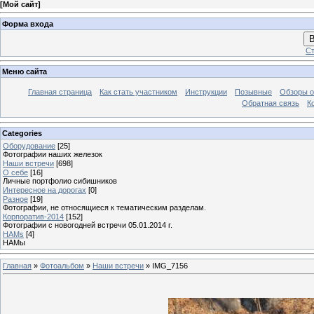
[
Мой сайт
]
Форма входа
В
Ст
Меню сайта
Главная страница
Как стать участником
Инструкции
Позывные
Обзоры о
Обратная связь
К
Categories
Оборудование
[25]
Фотографии наших железок
Наши встречи
[698]
О себе
[16]
Личные портфолио сибишников
Интересное на дорогах
[0]
Разное
[19]
Фотографии, не относящиеся к тематическим разделам.
Корпоратив-2014
[152]
Фотографии с новогодней встречи 05.01.2014 г.
HAMs
[4]
HAMы
Главная
»
Фотоальбом
»
Наши встречи
» IMG_7156