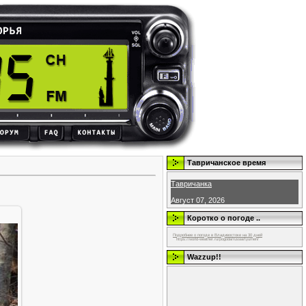
Тавричанское время
Тавричанка
Август 07, 2026
Коротко о погоде ..
Подробнее о погоде в Владивостоке на 30 дней
https://world-weather.ru/pogoda/russia/tyumen/
Wazzup!!