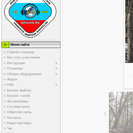
Меню сайта
Главная страница
Как стать участником
Инструкции
Позывные
Обзоры оборудования
Форум
FAQ
Каталог файлов
Каталог статей
Фотоальбомы
Гостевая книга
Обратная связь
Контакты
Наши партнеры
Чат