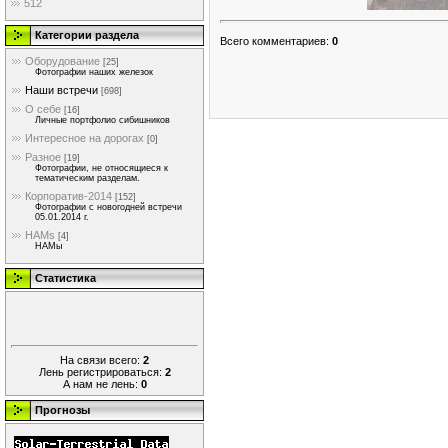
512
Категории раздела
Всего комментариев
:
0
Оборудование
[25]
Фотографии наших железок
Наши встречи
[698]
О себе
[16]
Личные портфолио сибишников
Интересное на дорогах
[0]
Разное
[19]
Фотографии, не относящиеся к
тематическим разделам.
Корпоратив-2014
[152]
Фотографии с новогодней встречи
05.01.2014 г.
HAMs
[4]
HAMы
Статистика
На связи всего:
2
Лень регистрироваться:
2
А нам не лень:
0
Прогнозы