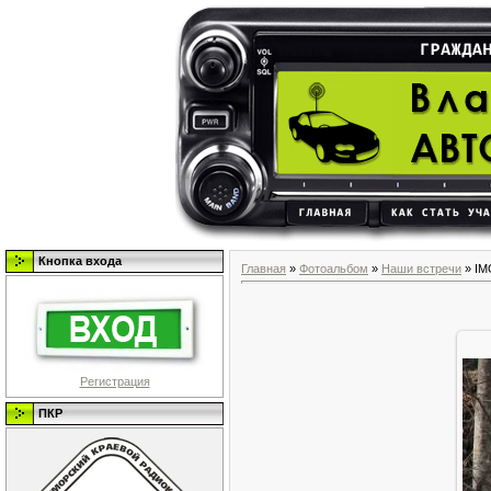
Кнопка входа
Главная
»
Фотоальбом
»
Наши встречи
» IM
Регистрация
ПКР