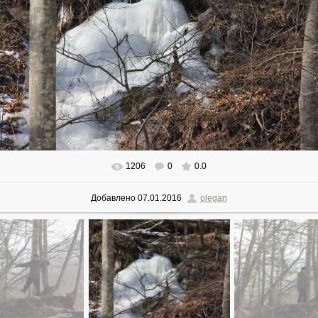
1206
0
0.0
В реальном размере
1600x1066
/ 404.9Kb
Добавлено
07.01.2016
olegan